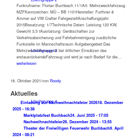
Funkrufname: Florian Buchbach 11/1Art: Mehrzweckfahrzeug
MZFKennzeichen: MÜ – BB 1101Hersteller: Furthner &
Ammer auf VW Crafter FahrgestellAnschaffungsjahr:
2015Besatzung: 1/7Technische Daten: Leistung 120 KW,
Gewicht 3,5 tAusrüstung: Gerätschaften zur
Verkehrsabsicherung und Fahrbahnreinigung zusätzliche
Funkstelle im Mannschaftsraum Aufgabengebiet:Das
Mehrzweckfahrzeug ist bei örtlichen Einsätzen das
Löschgruppe 3
MZF
erstausrückendeFahrzeug und wird je nach Bedarf für die…
weiterlesen
18. Oktober 2021
/
von
Roody
Aktuelles
Löschgruppe 4
Einladung zur Nachweihnachtsfeier 2026
18. Dezember
2025 - 16:38
Marktplatzfest Buchbach
24. Juni 2025 - 17:05
Nachweihnachtsfeier
26. Dezember 2024 - 13:55
Theater der Freiwilligen Feuerwehr Buchbach
9. April
2024 - 08:21