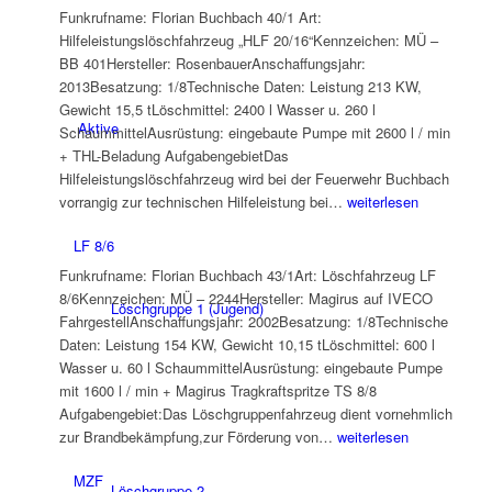
Funkrufname: Florian Buchbach 40/1 Art:
Hilfeleistungslöschfahrzeug „HLF 20/16“Kennzeichen: MÜ –
BB 401Hersteller: RosenbauerAnschaffungsjahr:
2013Besatzung: 1/8Technische Daten: Leistung 213 KW,
Gewicht 15,5 tLöschmittel: 2400 l Wasser u. 260 l
Aktive
SchaummittelAusrüstung: eingebaute Pumpe mit 2600 l / min
+ THL-Beladung AufgabengebietDas
Hilfeleistungslöschfahrzeug wird bei der Feuerwehr Buchbach
HLF
vorrangig zur technischen Hilfeleistung bei…
weiterlesen
20/16
LF 8/6
Funkrufname: Florian Buchbach 43/1Art: Löschfahrzeug LF
8/6Kennzeichen: MÜ – 2244Hersteller: Magirus auf IVECO
Löschgruppe 1 (Jugend)
FahrgestellAnschaffungsjahr: 2002Besatzung: 1/8Technische
Daten: Leistung 154 KW, Gewicht 10,15 tLöschmittel: 600 l
Wasser u. 60 l SchaummittelAusrüstung: eingebaute Pumpe
mit 1600 l / min + Magirus Tragkraftspritze TS 8/8
Aufgabengebiet:Das Löschgruppenfahrzeug dient vornehmlich
LF
zur Brandbekämpfung,zur Förderung von…
weiterlesen
8/6
MZF
Löschgruppe 2