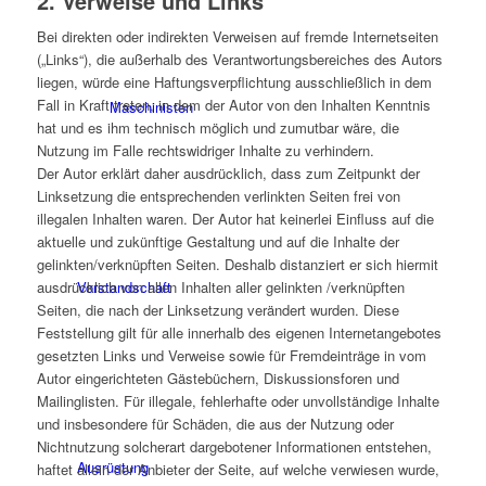
2. Verweise und Links
Bei direkten oder indirekten Verweisen auf fremde Internetseiten
(„Links“), die außerhalb des Verantwortungsbereiches des Autors
liegen, würde eine Haftungsverpflichtung ausschließlich in dem
Fall in Kraft treten, in dem der Autor von den Inhalten Kenntnis
Maschinisten
hat und es ihm technisch möglich und zumutbar wäre, die
Nutzung im Falle rechtswidriger Inhalte zu verhindern.
Der Autor erklärt daher ausdrücklich, dass zum Zeitpunkt der
Linksetzung die entsprechenden verlinkten Seiten frei von
illegalen Inhalten waren. Der Autor hat keinerlei Einfluss auf die
aktuelle und zukünftige Gestaltung und auf die Inhalte der
gelinkten/verknüpften Seiten. Deshalb distanziert er sich hiermit
Vorstandschaft
ausdrücklich von allen Inhalten aller gelinkten /verknüpften
Seiten, die nach der Linksetzung verändert wurden. Diese
Feststellung gilt für alle innerhalb des eigenen Internetangebotes
gesetzten Links und Verweise sowie für Fremdeinträge in vom
Autor eingerichteten Gästebüchern, Diskussionsforen und
Mailinglisten. Für illegale, fehlerhafte oder unvollständige Inhalte
und insbesondere für Schäden, die aus der Nutzung oder
Nichtnutzung solcherart dargebotener Informationen entstehen,
Ausrüstung
haftet allein der Anbieter der Seite, auf welche verwiesen wurde,