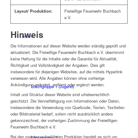
Layout/ Produktion:
Freiwillige Feuerwehr Buchbach
e.V.
Hinweis
Aktive
Die Informationen auf dieser Website werden ständig geprüft und
aktualisiert. Die Freiwillige Feuerwehr Buchbach e.V. übernimmt
keine Haftung für die Inhalte oder die Garantie für Aktualität,
Richtigkeit und Vollständigkeit der Angaben. Dies gilt
insbesondere für diejenigen Websites, auf die mittels Hyperlink
verwiesen wird. Alle Angaben können ohne vorherige
Ankündigung geändert, entfernt oder ergänzt werden.
Löschgruppe 1 (Jugend)
Inhalt und Struktur dieser Website sind urheberrechtlich
geschützt. Die Vervielfältigung von Informationen oder Daten,
insbesondere die Verwendung von Quellcode, Texten, Textteilen
oder Bildmaterial bedarf, sofern nicht ausdrücklich anders
gekennzeichnet, der vorherigen Zustimmung der Freiwilligen
Feuerwehr Buchbach e.V.
Bei den meisten aufgeführten Produkten handelt es sich um
Löschgruppe 2