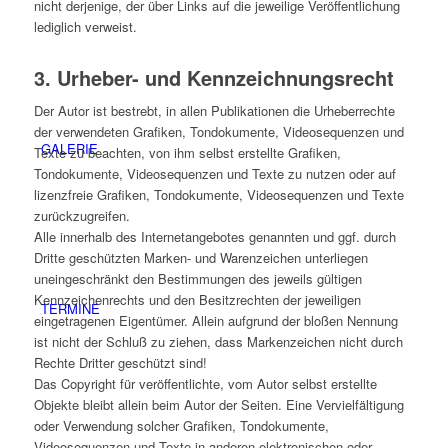
nicht derjenige, der über Links auf die jeweilige Veröffentlichung
lediglich verweist.
3. Urheber- und Kennzeichnungsrecht
Der Autor ist bestrebt, in allen Publikationen die Urheberrechte
der verwendeten Grafiken, Tondokumente, Videosequenzen und
GALERIE
Texte zu beachten, von ihm selbst erstellte Grafiken,
Tondokumente, Videosequenzen und Texte zu nutzen oder auf
lizenzfreie Grafiken, Tondokumente, Videosequenzen und Texte
zurückzugreifen.
Alle innerhalb des Internetangebotes genannten und ggf. durch
Dritte geschützten Marken- und Warenzeichen unterliegen
uneingeschränkt den Bestimmungen des jeweils gültigen
Kennzeichenrechts und den Besitzrechten der jeweiligen
TERMINE
eingetragenen Eigentümer. Allein aufgrund der bloßen Nennung
ist nicht der Schluß zu ziehen, dass Markenzeichen nicht durch
Rechte Dritter geschützt sind!
Das Copyright für veröffentlichte, vom Autor selbst erstellte
Objekte bleibt allein beim Autor der Seiten. Eine Vervielfältigung
oder Verwendung solcher Grafiken, Tondokumente,
Videosequenzen und Texte in anderen elektronischen oder